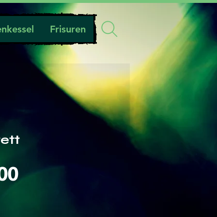
nkessel
Frisuren
ett
Preis
00