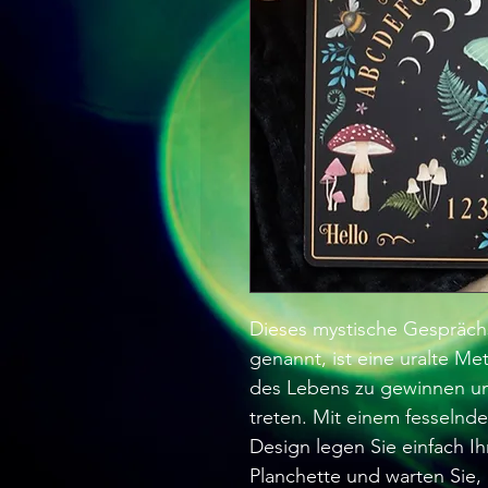
Dieses mystische Gesprächs
genannt, ist eine uralte Me
des Lebens zu gewinnen un
treten. Mit einem fesselnd
Design legen Sie einfach Ih
Planchette und warten Sie,