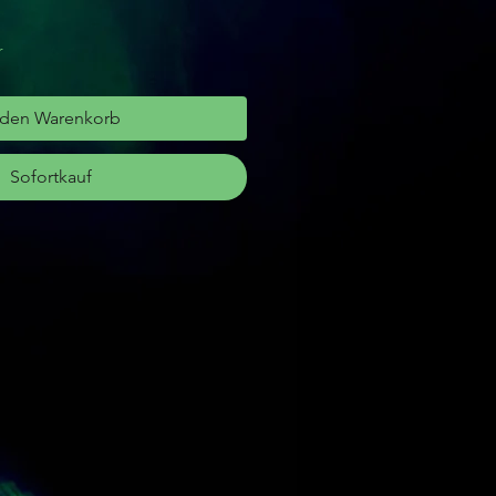
r
 den Warenkorb
Sofortkauf