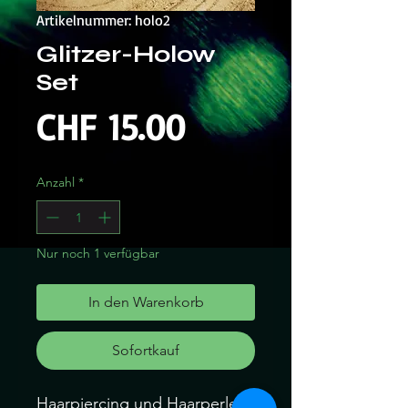
Artikelnummer: holo2
Glitzer-Holow
Set
Preis
CHF 15.00
Anzahl
*
Nur noch 1 verfügbar
In den Warenkorb
Sofortkauf
Haarpiercing und Haarperlen