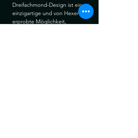
Dreifachmond-Design ist eine
einzigartige und von Hexen
erprobte Möglichkeit,
Pflanzen und Blumen im Haus
anzubauen. Dieser
erschwingliche Pflanztopf hat
die perfekte Größe für
sonnige Fensterbänke und
Simse. Kann auch verwendet
werden, um Stifte und
Bleistifte auf einem gotischen
Schreibtisch aufzubewahren.