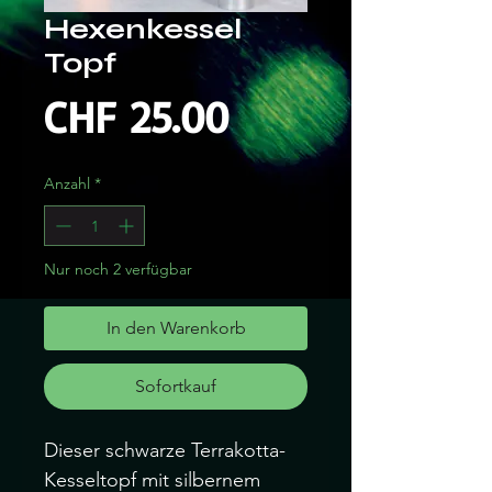
Hexenkessel
Topf
Preis
CHF 25.00
Anzahl
*
Nur noch 2 verfügbar
In den Warenkorb
Sofortkauf
Dieser schwarze Terrakotta-
Kesseltopf mit silbernem