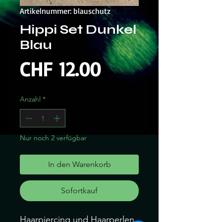
Artikelnummer: blauschutz
Hippi Set Dunkel
Blau
Preis
CHF 12.00
Anzahl
*
Nur noch 2 verfügbar
In den Warenkorb
Sofortkauf
Haarpiercing und Haarperlen