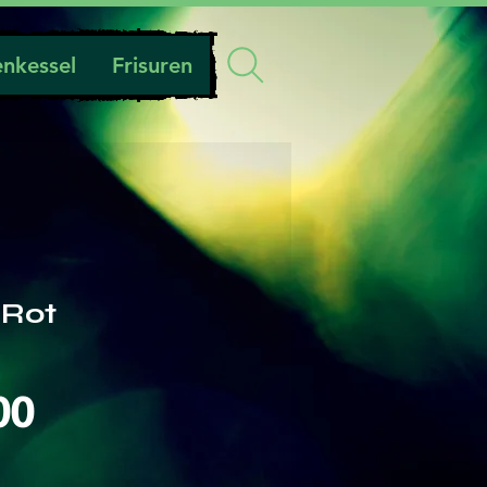
nkessel
Frisuren
 Rot
Preis
00