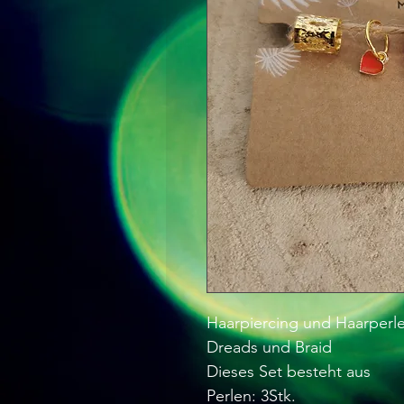
Haarpiercing und Haarperle
Dreads und Braid
Dieses Set besteht aus
Perlen: 3Stk.