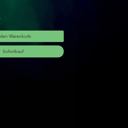
r
 den Warenkorb
Sofortkauf