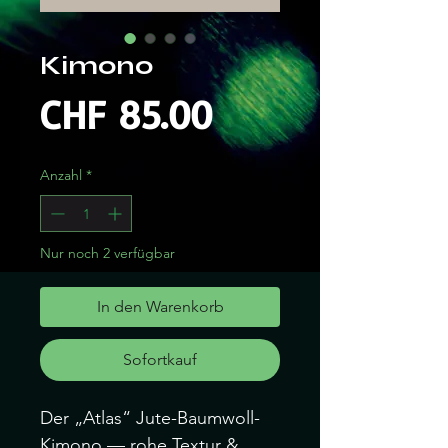
Kimono
Preis
CHF 85.00
Anzahl
*
Nur noch 2 verfügbar
In den Warenkorb
Sofortkauf
Der „Atlas“ Jute-Baumwoll-
Kimono — rohe Textur &