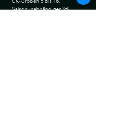
UK-Größen 8 bis 16.
Saisonunabhängiger Stil:
Leicht genug für heiße
Strandtage, bietet aber auch
an kühlen Sommerabenden
eine gemütliche, strukturierte
Lage.
📏 GRÖSSE & PASSFORM
(Einheitsgröße, passend für S
bis XL):
Passform: Oversized, locker
und offen.
Inklusivität: So gestaltet, dass
er sich elegant an
verschiedene Körpertypen
von Größe 8 bis 16
anschmiegt.