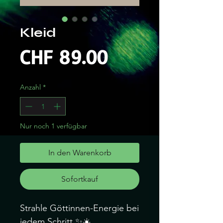
Kleid
Preis
CHF 89.00
Anzahl
*
Nur noch 1 verfügbar
In den Warenkorb
Sofortkauf
Strahle Göttinnen-Energie bei
jedem Schritt ✨☀️