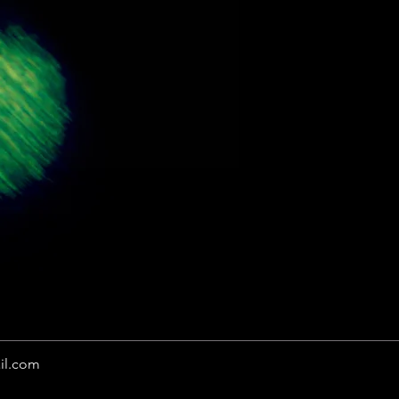
il.com