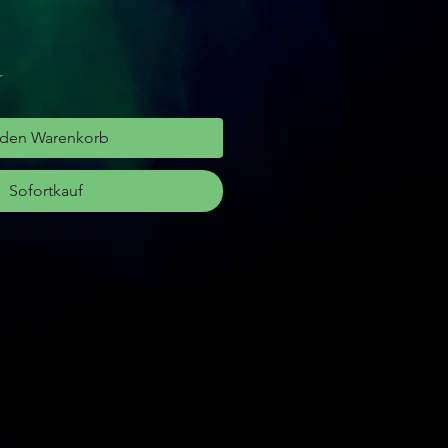
r
 den Warenkorb
Sofortkauf