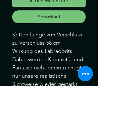
In den Warenkorb
Sofortkauf
Ketten Länge von Verschluss
zu Verschluss 58 cm
Wirkung des Labradorits
Dabei werden Kreativität und
Fantasie nicht beeinträchtigt,
nur unsere realistische
Sichtweise wieder gestärkt.
Der Labradorit fördert auch
unser Erinnerungsvermögen
und die Fähigkeit, Gefühle
tiefer zu empfinden.
Die Edelsteine können ein
wenig vom Bild abweichen,