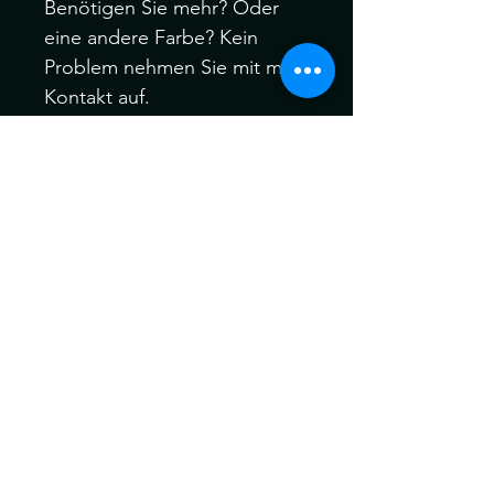
Benötigen Sie mehr? Oder
eine andere Farbe? Kein
Problem nehmen Sie mit mir
Kontakt auf.
-Handgehäkelte synthetische
Dreadlocks.
-Material: Kanekalon Hair
Bitte melden Sie sich Vor
oder nach dem Kauf, wenn
Sie verschiedene Farbfäden,
Manschetten oder auch Ihre
eigenen speziellen Akzent
Dreadfarben aus meinem
gesamten Sortiment wählen
möchten.
Ich behandle alle meine
Dreads vor dem Versand für