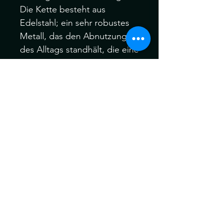
Die Kette besteht aus
Edelstahl; ein sehr robustes
Metall, das den Abnutzungen
des Alltags standhält, die eine
Kette sonst beschädigen
können. Das harte Metall ist
kratz- und
korrosionsbeständig dank
einer unsichtbaren
Chromschicht, die Oxidation
verhindert; daher ist es das
bevorzugte Wundermetall für
Körperschmuck. 100 %
bleifrei.