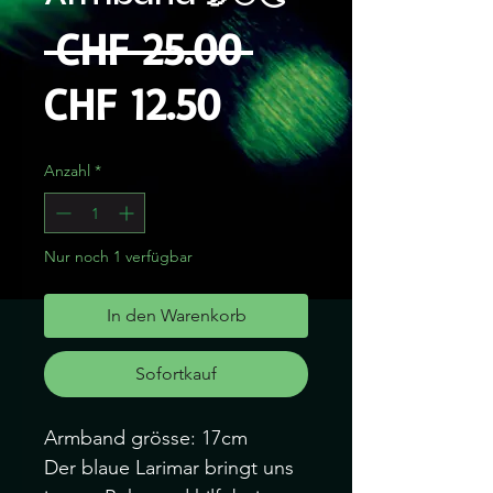
Standardprei
 CHF 25.00 
Sale-
CHF 12.50
Preis
Anzahl
*
Nur noch 1 verfügbar
In den Warenkorb
Sofortkauf
Armband grösse: 17cm
Der blaue Larimar bringt uns