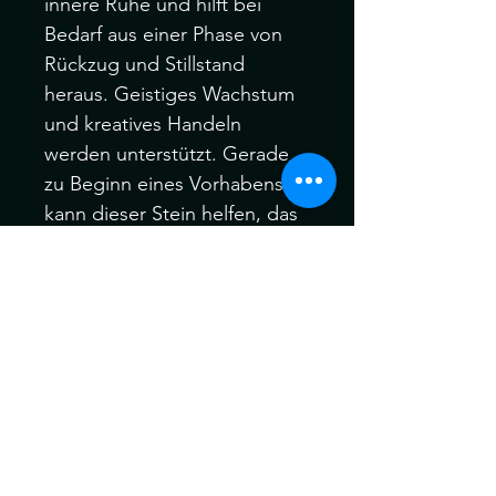
innere Ruhe und hilft bei
Bedarf aus einer Phase von
Rückzug und Stillstand
heraus. Geistiges Wachstum
und kreatives Handeln
werden unterstützt. Gerade
zu Beginn eines Vorhabens
kann dieser Stein helfen, das
eigene Leben tatkräftig in die
Hand zu nehmen, das eigene
Sein aktiv zu gestalten.
Die Edelsteine können ein
wenig vom Bild abweichen,
da er ein einzigartiges
Naturprodukt ist.
-Handmade
-Edelsteine und ihre