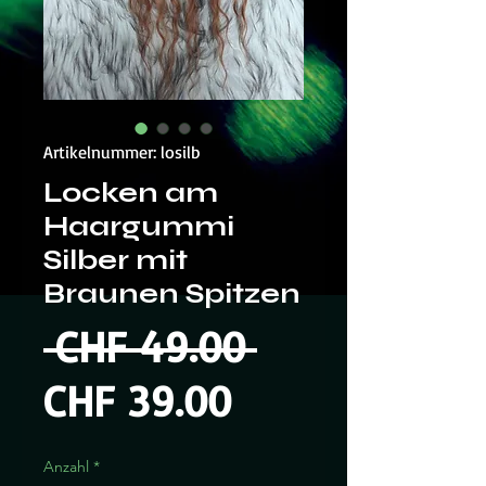
Artikelnummer: losilb
Locken am
Haargummi
Silber mit
Braunen Spitzen
Standardpre
 CHF 49.00 
Sale-
CHF 39.00
Preis
Anzahl
*