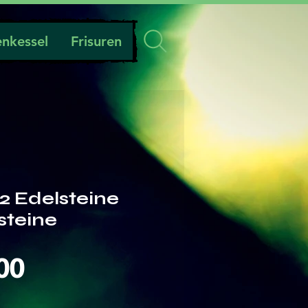
nkessel
Frisuren
2 Edelsteine
lsteine
Preis
00