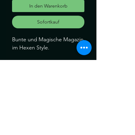
In den Warenkorb
Sofortkauf
Bunte und Magische Magazin
im Hexen Style.
++++++++++++++++++++
++++++++++++++++
Magazin 2
Edelsteine
8 Seiten über Edelsteine
Richtiges Aufladen und
entladen