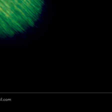
il.com