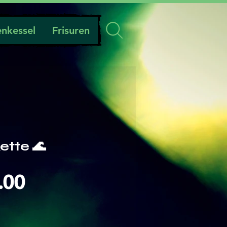
nkessel
Frisuren
ette 🌊
Preis
.00