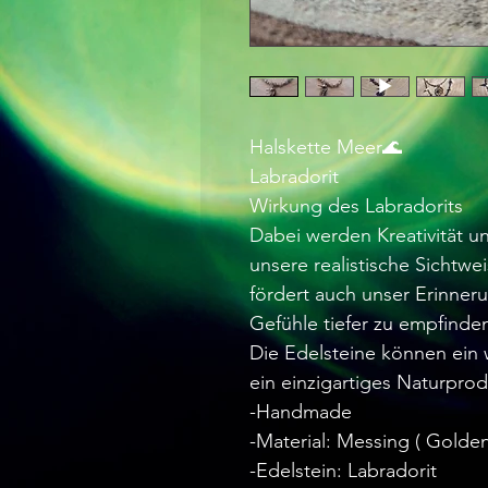
Halskette Meer🌊
Labradorit
Wirkung des Labradorits
Dabei werden Kreativität un
unsere realistische Sichtwe
fördert auch unser Erinner
Gefühle tiefer zu empfinde
Die Edelsteine können ein 
ein einzigartiges Naturprodu
-Handmade
-Material: Messing ( Golden
-Edelstein: Labradorit