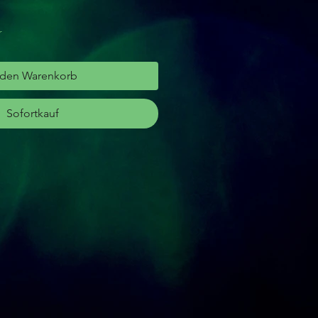
r
 den Warenkorb
Sofortkauf