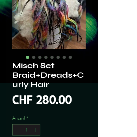
Misch Set
Braid+Dreads+C
urly Hair
Preis
CHF 280.00
Anzahl
*