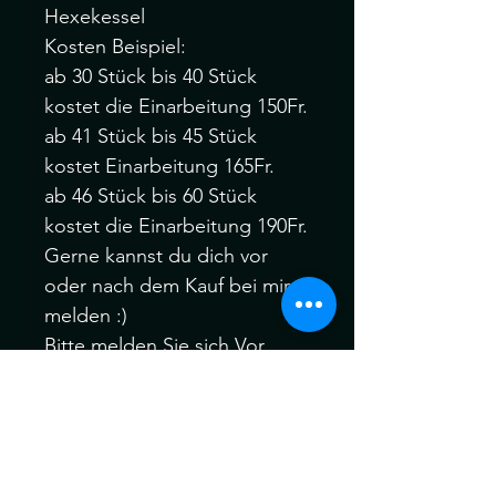
Hexekessel
Kosten Beispiel:
ab 30 Stück bis 40 Stück
kostet die Einarbeitung 150Fr.
ab 41 Stück bis 45 Stück
kostet Einarbeitung 165Fr.
ab 46 Stück bis 60 Stück
kostet die Einarbeitung 190Fr.
Gerne kannst du dich vor
oder nach dem Kauf bei mir
melden :)
Bitte melden Sie sich Vor
oder nach dem Kauf, wenn
Sie verschiedene Farbfäden,
Manschetten oder auch Ihre
eigenen speziellen Akzent
Dreadfarben aus meinem