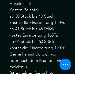
Hexekessel
Kosten Beispiel:
ab 30 Stück bis 40 Stück
kostet die Einarbeitung 150Fr.
ab 41 Stück bis 45 Stück
kostet Einarbeitung 165Fr.
ab 46 Stück bis 60 Stück
kostet die Einarbeitung 190Fr.
Gerne kannst du dich vor
oder nach dem Kauf bei mir
melden :)
Bitte melden Sie sich Vor
oder nach dem Kauf, wenn
Sie verschiedene Farbfäden,
Manschetten oder auch Ihre
eigenen speziellen Akzent
Dreadfarben aus meinem