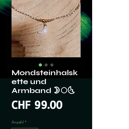
Mondsteinhalsk
ette und
Armband 🌛🌕🌜
Preis
CHF 99.00
Anzahl
*