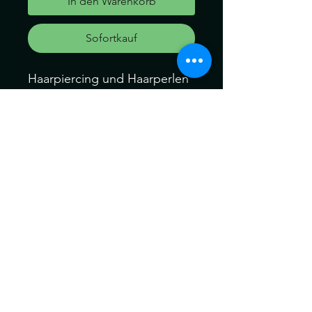
In den Warenkorb
Sofortkauf
Haarpiercing und Haarperlen
für dein Haar oder für deine
Dreads und Braid
Dieses Set besteht aus
Perlen: 2Stk. Aventurin Set
Können ein wenig von der
Farbe abweichen. Kein
Umtausch keine Rücknahme.
Gerne können Sie die
Produkte bei uns Im Geschäft
anschauen