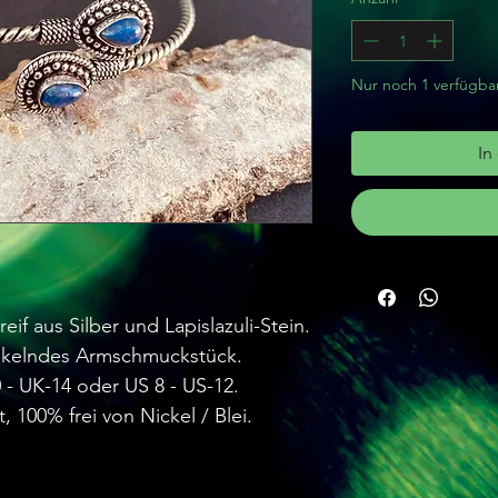
Nur noch 1 verfügba
In
if aus Silber und Lapislazuli-Stein.
nkelndes Armschmuckstück.
- UK-14 oder US 8 - US-12.
t, 100% frei von Nickel / Blei.