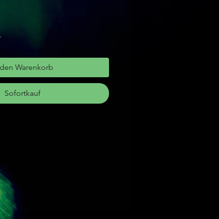
r
 den Warenkorb
Sofortkauf