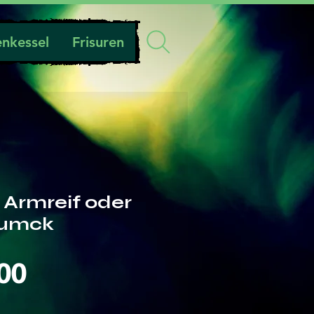
nkessel
Frisuren
Armreif oder
humck
Preis
00