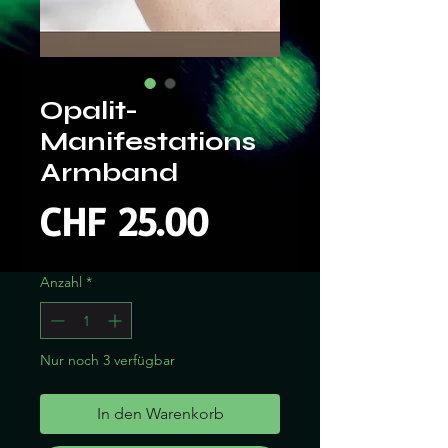
Opalit-
Manifestations
Armband
Preis
CHF 25.00
Anzahl
*
Nur noch 3 verfügbar
In den Warenkorb