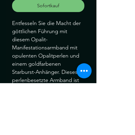
Sofortkauf
Entfesseln Sie die Macht der
göttlichen Führung mit
diesem Opalit-
Manifestationsarmband mit
opulenten Opalitperlen und
einem goldfarbenen
Starburst-Anhänger. Dieses
perlenbesetzte Armband ist
nicht nur ein stilvolles
Accessoire, sondern trägt
auch die subtile Energie des
Opalits, von der
angenommen wird, dass sie
die Intuition und spirituelle