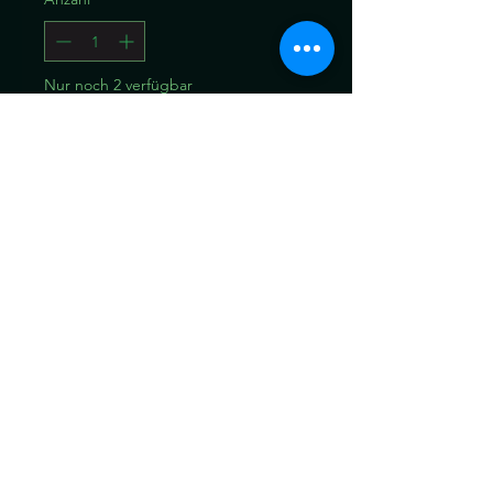
Nur noch 2 verfügbar
In den Warenkorb
Sofortkauf
elbst gemachte
Räuchermischung vom Der
Hexenlessel
25gr-12Fr.