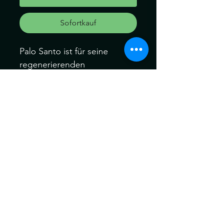
Sofortkauf
Palo Santo ist für seine
regenerierenden
Eigenschaften bekannt und
wird zur Reinigung von
negativen Energien
verwendet.
Ein Palo Santo Stick mit den
Matra :
EVERYTHING YOU WANT,
YOU ALREADY ARE.
Alles, was du dir wünschst,
bist du bereits.