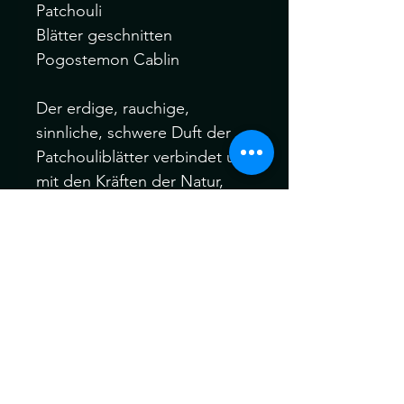
Patchouli 

Blätter geschnitten

Pogostemon Cablin

Der erdige, rauchige, 
sinnliche, schwere Duft der 
Patchouliblätter verbindet uns 
mit den Kräften der Natur, 
und ist der Zugang zur Mutter 
Erde. Der Duft von 
Patchouliblättern gibt 
ängstlichen und unsicheren 
Menschen Kraft. Der Duft von 
Patchouliblättern hat eine 
leicht erdende Ausstrahlung.

Der Duft des Flower Powers. 