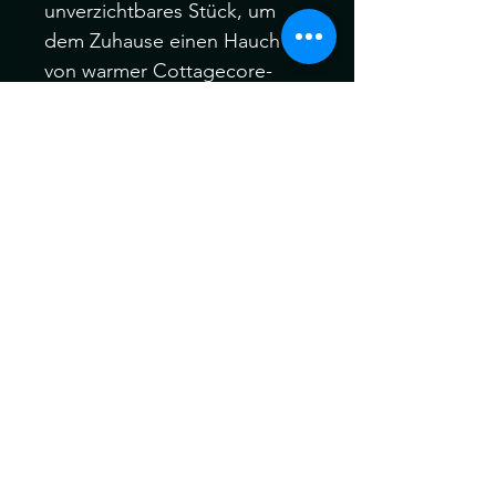
unverzichtbares Stück, um
dem Zuhause einen Hauch
von warmer Cottagecore-
Magie zu verleihen. Dieser
charmante Halter ist nicht nur
funktional, sondern dient
auch als bezaubernder
Dekorationsgegenstand, um
ein Gefühl von
märchenhaftem Staunen und
Waldlaune in Ihrem
Wohnraum zu schaffen.