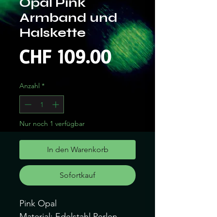
Opal Pink
Armband und
Halskette
Preis
CHF 109.00
Anzahl
*
Nur noch 1 verfügbar
In den Warenkorb
Sofortkauf
Pink Opal
Material: Edelstahl Perlen