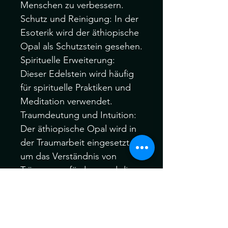
Menschen zu verbessern.
Schutz und Reinigung: In der
Esoterik wird der äthiopische
Opal als Schutzstein gesehen.
Spirituelle Erweiterung:
Dieser Edelstein wird häufig
für spirituelle Praktiken und
Meditation verwendet.
Traumdeutung und Intuition:
Der äthiopische Opal wird in
der Traumarbeit eingesetzt,
um das Verständnis von
Träumen zu fördern und die
intuitive Wahrnehmung zu
verbessern.
Emotionale Heilung: Dieser
Opal wird oft zur emotionalen