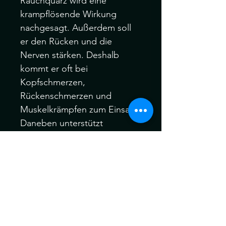
Rauchquarz wird eine
krampflösende Wirkung
nachgesagt. Außerdem soll
er den Rücken und die
Nerven stärken. Deshalb
kommt er oft bei
Kopfschmerzen,
Rückenschmerzen und
Muskelkrämpfen zum Einsatz.
Daneben unterstützt
Rauchquarz den Stoffwechsel
und die Hormonproduktion,
was als Nebeneffekt eine
steigernde Libido auslöst.
Die Edelsteine können ein
wenig vom Bild abweichen,
da er ein einzigartiges