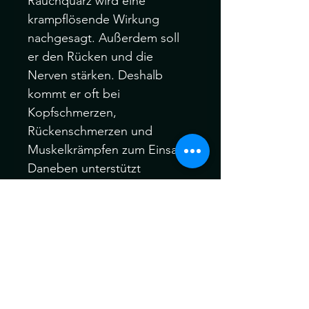
Rauchquarz wird eine
krampflösende Wirkung
nachgesagt. Außerdem soll
er den Rücken und die
Nerven stärken. Deshalb
kommt er oft bei
Kopfschmerzen,
Rückenschmerzen und
Muskelkrämpfen zum Einsatz.
Daneben unterstützt
Rauchquarz den Stoffwechsel
und die Hormonproduktion,
was als Nebeneffekt eine
steigernde Libido auslöst.
Die Edelsteine können ein
wenig vom Bild abweichen,
da er ein einzigartiges