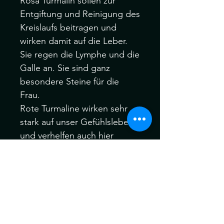
Rosa Turmalin sollen zur
Entgiftung und Reinigung des
Kreislaufs beitragen und
wirken damit auf die Leber.
Sie regen die Lymphe und die
Galle an. Sie sind ganz
besondere Steine für die
Frau.
Rote Turmaline wirken sehr
stark auf unser Gefühlsleben
und verhelfen auch hier
besser die Grenzen zu
erkennen, welche Mitgefühl
und Selbstlosigkeit von
Selbstaufgabe trennen.
Die Edelsteine können ein
wenig vom Bild abweichen,