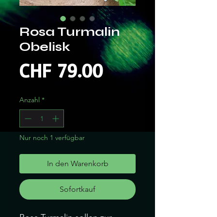
Rosa Turmalin
Obelisk
Preis
CHF 79.00
Anzahl
*
Nur noch 1 verfügbar
In den Warenkorb
Sofortkauf