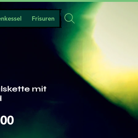
nkessel
Frisuren
lskette mit
d
Preis
.00