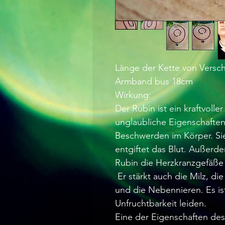
Länge der Kette von Versch
Armband bus 18cm
Wirkung:
Der Rubin ist ein kraftvoller
unglaubliche Eigenschaften 
Beschwerden im Körper. Si
entgiftet das Blut. Außerde
Rubin die Herzkranzgefäße 
Er stärkt auch die Milz, di
und die Nebennieren. Es ist
Unfruchtbarkeit leiden.
Eine der Eigenschaften des