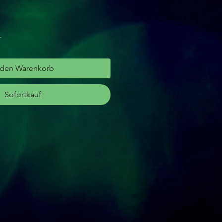
r
 den Warenkorb
Sofortkauf