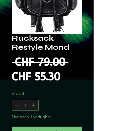
Rucksack
Restyle Mond
Standardpre
 CHF 79.00 
Sale-
CHF 55.30
Preis
Anzahl
*
Nur noch 1 verfügbar