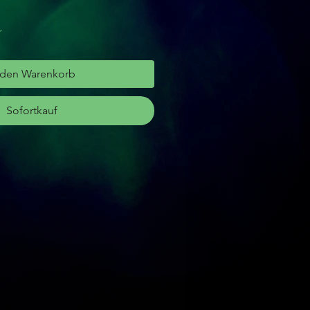
r
 den Warenkorb
Sofortkauf