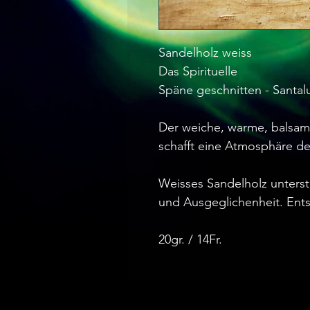
Sandelholz weiss 

Das Spirituelle

Späne geschnitten - Santal
Der weiche, warme, balsam
schafft eine Atmosphäre des
Weisses Sandelholz unterst
und Ausgeglichenheit. Ent
20gr. / 14Fr.