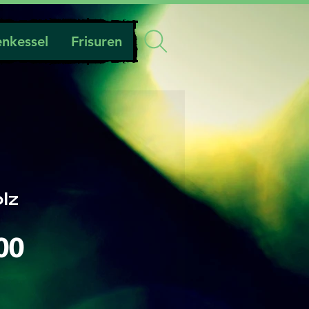
nkessel
Frisuren
lz
Preis
00