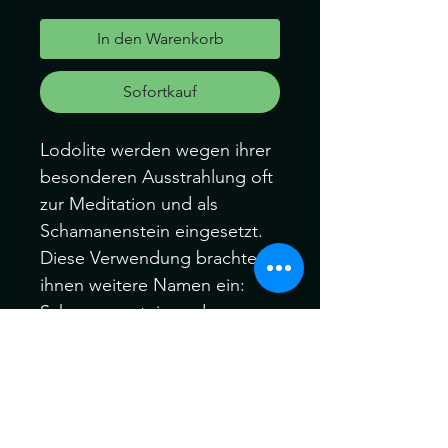
In den Warenkorb
Sofortkauf
Lodolite werden wegen ihrer
besonderen Ausstrahlung oft
zur Meditation und als
Schamanenstein eingesetzt.
Diese Verwendung brachten
ihnen weitere Namen ein:
Schamanenstein und
Traumquarz. Lodolit wird
nachgesagt, dass die Steine
stark erden und trotzdem
kraftvoll schwingen
Die Edelsteine können ein