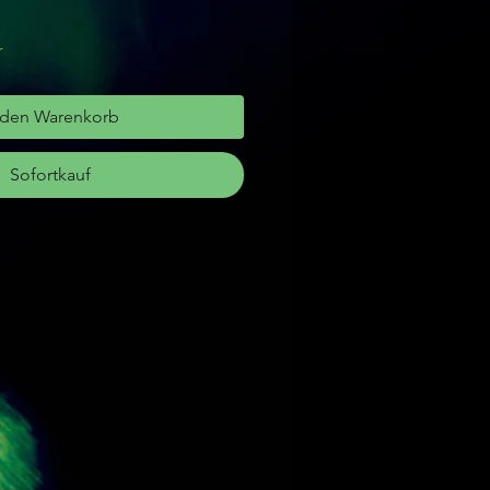
r
 den Warenkorb
Sofortkauf