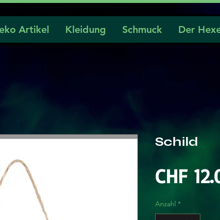
eko Artikel
Kleidung
Schmuck
Der Hexe
Schild
CHF 12.
Anzahl
*