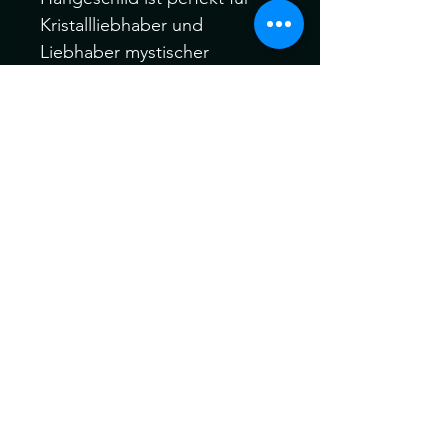
Kristallliebhaber und
Liebhaber mystischer
Dekorationen. Mit dem
lustigen Text "I have a crystal
for that", der vom heißen
Trend der Kristallheilung
inspiriert ist, ist dieses
Hängeschild eine ideale
Ergänzung für das Zuhause,
um die magischen Aspekte
des Lebens zu umarmen.