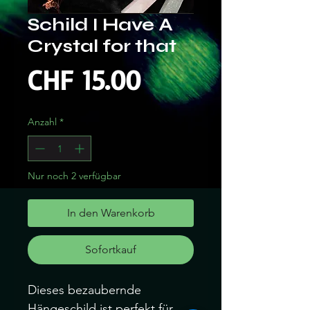
Schild I Have A
Crystal for that
Preis
CHF 15.00
Anzahl
*
Nur noch 2 verfügbar
In den Warenkorb
Sofortkauf
Dieses bezaubernde
Hängeschild ist perfekt für