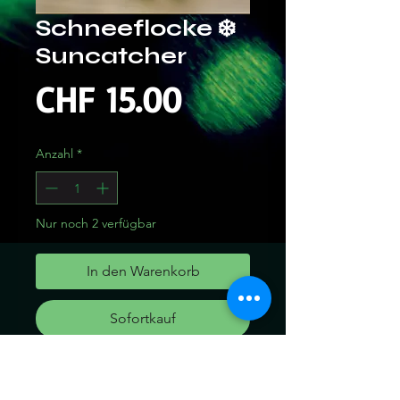
Schneeflocke ❄️
Suncatcher
Preis
CHF 15.00
Anzahl
*
Nur noch 2 verfügbar
In den Warenkorb
Sofortkauf
Verschönern Sie jeden Tag
mit diesem Sonnenfänger aus