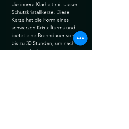
die innere Klarheit mit dieser
Schutzkristallkerze. Diese
Kerze hat die Form eines
schwarzen Kristallturms und
bietet eine Brenndauer von
bis zu 30 Stunden, um nach
und nach einen rauen
Obsidianstein zu enthüllen,
der am Boden verborgen ist.
Perfekt, um Absichten zu
setzen und Ihre Träume zu
manifestieren, ist es das
ideale Accessoire, um Ihren
heiligen Raum zu ergänzen.
Unparfümiertes Paraffinwachs.
Auf einer geschützten
Oberfläche verbrennen.