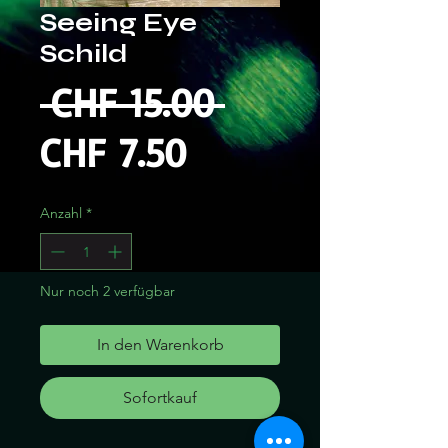
Seeing Eye
Schild
Standardprei
 CHF 15.00 
Sale-
CHF 7.50
Preis
Anzahl
*
Nur noch 2 verfügbar
In den Warenkorb
Sofortkauf