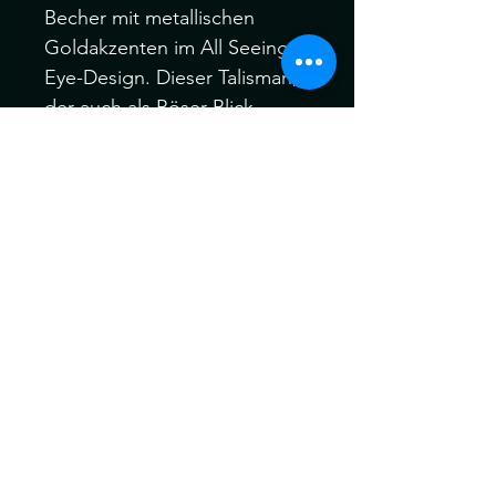
Becher mit metallischen
Goldakzenten im All Seeing
Eye-Design. Dieser Talisman,
der auch als Böser Blick
bekannt ist, bietet Glück und
Schutz vor Unglück. Wenn
dieser einzigartige Becher mit
heißem Wasser gefüllt wird,
verwandelt er sich von einem
geschlossenen zu einem
offenen Auge. Nicht für die
Mikrowelle oder
Spülmaschine geeignet