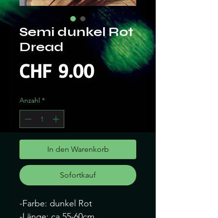
Semi dunkel Rot
Dread
Preis
CHF 9.00
Anzahl
*
In den Warenkorb
Sofortkauf
-Farbe: dunkel Rot
-Länge: ca 55-60cm