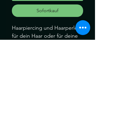
Sofortkauf
Haarpiercing und Haarperlen
für dein Haar oder für deine
Dreads und Braid
Dieses Set besteht aus
Perlen: 6Stk.
Piercing: 6Stk.
Können ein wenig von der
Farbe abweichen. Kein
Umtausch keine Rücknahme.
Gerne können Sie die
Produkte bei uns Im Geschäft
anschauen