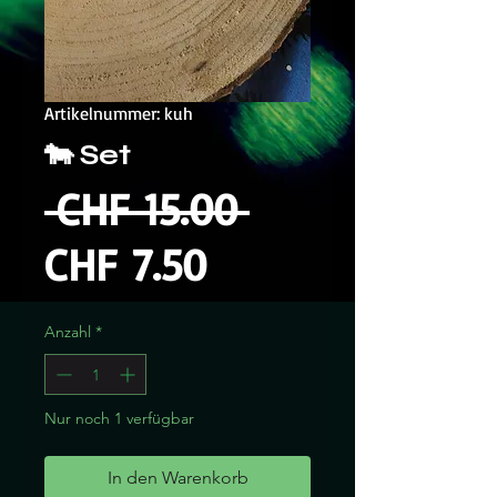
Artikelnummer: kuh
🐄 Set
Standardprei
 CHF 15.00 
Sale-
CHF 7.50
Preis
Anzahl
*
Nur noch 1 verfügbar
In den Warenkorb