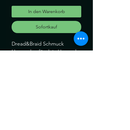
In den Warenkorb
Sofortkauf
Dread&Braid Schmuck
Haarperlen für dein Haar oder
für deine Dreads und Braid
Perlen: 1Stk.
Perlen innendurchmesser
6mm
Können ein wenig von der
Farbe abweichen. Kein
Umtausch keine Rücknahme.
Gerne können Sie die
Produkte bei uns Im Geschäft