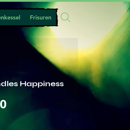
nkessel
Frisuren
ndles Happiness
Preis
00