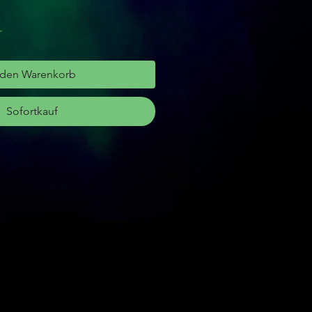
r
 den Warenkorb
Sofortkauf