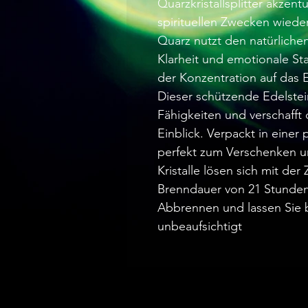
Quarzkristallsplitter akzentu
spirituellen Zwecken wied
Quarz nutzt den natürlichen
Klarheit und emotionale Sta
der Konzentration auf das 
Dieser schützende Edelstein
Fähigkeiten und verschafft
Einblick. Verpackt in einer
perfekt zum Verschenken und
Kristalle lösen sich mit de
Brenndauer von 21 Stunden.
Abbrennen und lassen Sie 
unbeaufsichtigt