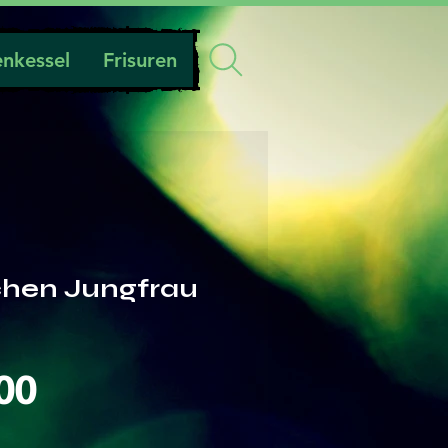
nkessel
Frisuren
chen Jungfrau
Preis
00