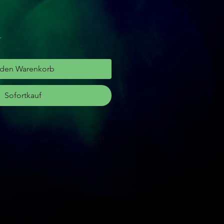
r
 den Warenkorb
Sofortkauf