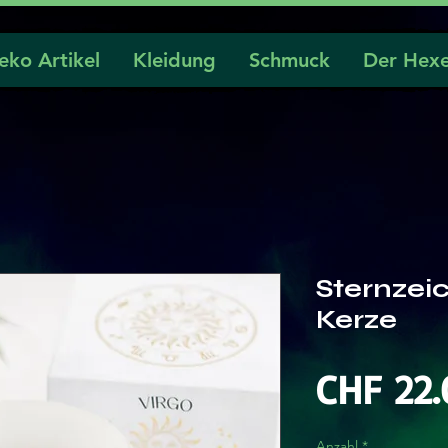
eko Artikel
Kleidung
Schmuck
Der Hexe
Sternzei
Kerze
CHF 22.
Anzahl
*