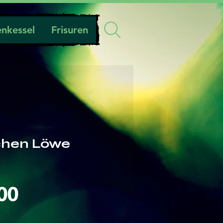
nkessel
Frisuren
chen Löwe
Preis
00