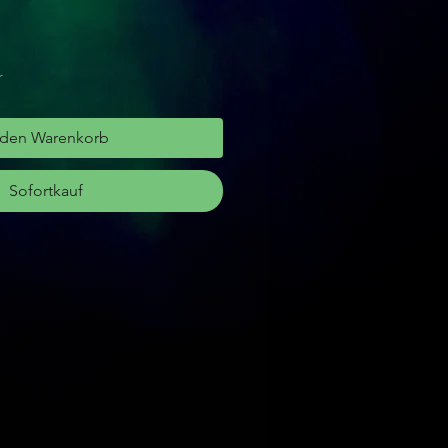
r
 den Warenkorb
Sofortkauf