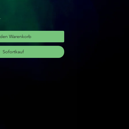
r
 den Warenkorb
Sofortkauf