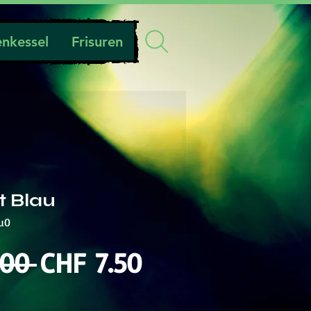
nkessel
Frisuren
t Blau
au0
Standardpreis
Sale-
.00 
CHF 7.50
Preis