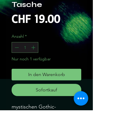
Tasche
Preis
CHF 19.00
Anzahl
*
Nur noch 1 verfügbar
In den Warenkorb
Sofortkauf
mystischen Gothic-
Pflanzendruck präsentiert.
Leicht und dennoch