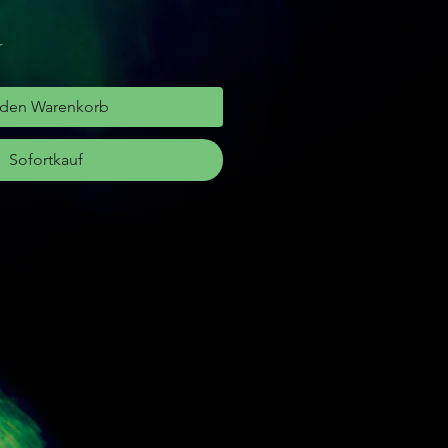
r
 den Warenkorb
Sofortkauf