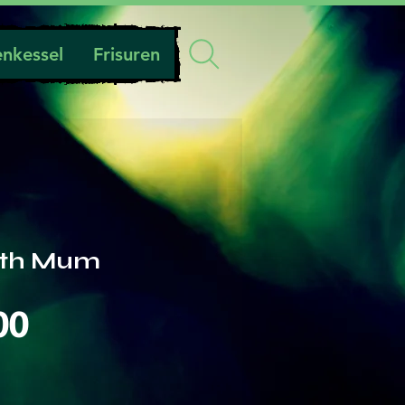
nkessel
Frisuren
oth Mum
Preis
00